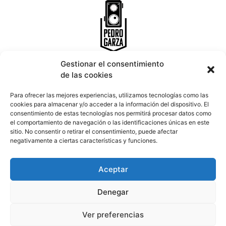
Gestionar el consentimiento
de las cookies
INICIO
PORTFOLIO
CONTACTO
Para ofrecer las mejores experiencias, utilizamos tecnologías como las
cookies para almacenar y/o acceder a la información del dispositivo. El
consentimiento de estas tecnologías nos permitirá procesar datos como
Email:
info@pedrogarza.es
el comportamiento de navegación o las identificaciones únicas en este
Teléfono:
677 639 794
sitio. No consentir o retirar el consentimiento, puede afectar
Ronda das Fontiñas 90 Entreplanta, 27002 Lugo.
negativamente a ciertas características y funciones.
Aceptar
Denegar
Aviso legal
Política de privacidad
Ver preferencias
Política de cookies