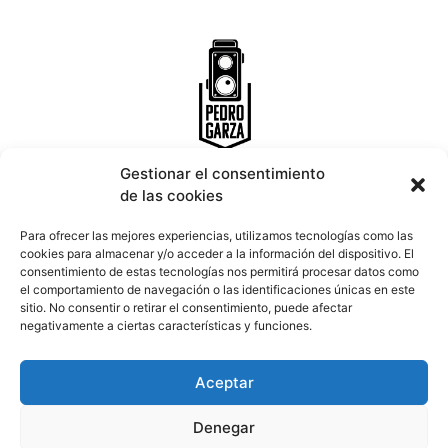
Gestionar el consentimiento
de las cookies
INICIO
PORTFOLIO
CONTACTO
Para ofrecer las mejores experiencias, utilizamos tecnologías como las
cookies para almacenar y/o acceder a la información del dispositivo. El
consentimiento de estas tecnologías nos permitirá procesar datos como
Email:
info@pedrogarza.es
el comportamiento de navegación o las identificaciones únicas en este
Teléfono:
677 639 794
sitio. No consentir o retirar el consentimiento, puede afectar
Ronda das Fontiñas 90 Entreplanta, 27002 Lugo.
negativamente a ciertas características y funciones.
Aceptar
Denegar
Aviso legal