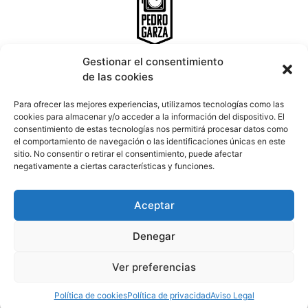
Gestionar el consentimiento
de las cookies
INICIO
PORTFOLIO
CONTACTO
Para ofrecer las mejores experiencias, utilizamos tecnologías como las
cookies para almacenar y/o acceder a la información del dispositivo. El
consentimiento de estas tecnologías nos permitirá procesar datos como
Email:
info@pedrogarza.es
el comportamiento de navegación o las identificaciones únicas en este
Teléfono:
677 639 794
sitio. No consentir o retirar el consentimiento, puede afectar
Ronda das Fontiñas 90 Entreplanta, 27002 Lugo.
negativamente a ciertas características y funciones.
Aceptar
Denegar
Aviso legal
Política de privacidad
Ver preferencias
Política de cookies
Política de cookies
Política de privacidad
Aviso Legal