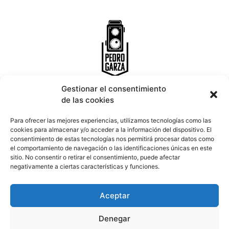
Gestionar el consentimiento
de las cookies
INICIO
PORTFOLIO
CONTACTO
Para ofrecer las mejores experiencias, utilizamos tecnologías como las
cookies para almacenar y/o acceder a la información del dispositivo. El
consentimiento de estas tecnologías nos permitirá procesar datos como
Email:
info@pedrogarza.es
el comportamiento de navegación o las identificaciones únicas en este
Teléfono:
677 639 794
sitio. No consentir o retirar el consentimiento, puede afectar
Ronda das Fontiñas 90 Entreplanta, 27002 Lugo.
negativamente a ciertas características y funciones.
Aceptar
Denegar
Aviso legal